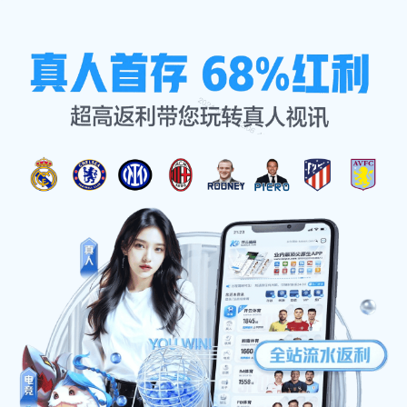
比分网即时完整版
首页
>
实时比分直播
足球
|
篮球
|
电竞
即时比分
联赛/时间
主队
比分
客队
LIVE
2 -
曼城
利物浦
85'
1
英超
LIVE
78 -
洛杉矶湖人
金州勇士
Q3
82
NBA
已结束
巴塞罗那
3 - 1
皇家马德里
西甲
20:45