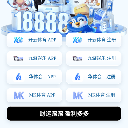
AC米兰
vs
国际米兰
意甲
今日赛程
更多赛程 >
[19:30] 欧冠 - 拜仁慕尼黑 VS 巴黎圣日耳曼
直播
[20:00] CBA - 辽宁本钢 VS 浙江稠州金租
直播
[22:00] 德甲 - 多特蒙德 VS RB莱比锡
直播
[03:00] 法甲 - 马赛 VS 摩纳哥
明日
足球比分与赛事深度解析
足球作为世界第一运动，其赛事数据的准确性与及时性对于球
迷而言至关重要。本站提供全球各大主流联赛的即时比分服
务，涵盖英超、西甲、意甲、德甲、法甲以及欧洲冠军联赛等