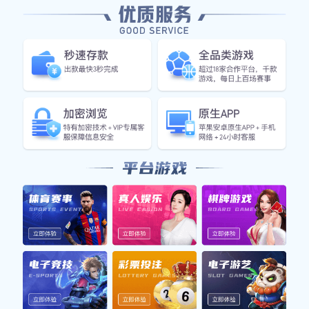
顶级赛事。无论是豪门对决还是保级关键战，我们都力求以毫
秒级的速度呈现比赛进程。
在赛事分析方面，我们不仅提供基础的比分数据，更深入挖掘
球队历史交锋记录、近期状态走势以及核心球员的表现数据。
例如，在分析曼城与利物浦的对决时，我们会结合两队的控球
率、射门转化率以及防守漏洞进行多维度的战术拆解，帮助读
者更直观地理解比赛背后的逻辑。
热门联赛关注点
英超联赛：
竞争激烈，节奏快速。本赛季的争冠形势错综复
杂，各支球队的战术演变成为关注焦点。从高位逼抢到低位防
守反击，英超的每一场比赛都充满了变数。
西甲联赛：
技术流的代表。巴塞罗那和皇家马德里的国家德比
依然是全球关注的焦点，同时马德里竞技的防守体系也在不断
进化。西甲球队在欧洲赛场上的表现同样不容小觑。
意甲联赛：
防守艺术的巅峰。近年来，意甲联赛在保持传统防
守优势的同时，进攻端也涌现出诸多新星。国际米兰与AC米
兰的双红会，以及尤文图斯的复兴之路，都是球迷热议的话
题。