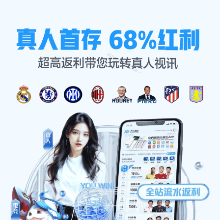
比分网即时完整版
首页
>
实时比分直播
足球
|
篮球
|
电竞
即时比分
联赛/时间
主队
比分
客队
LIVE
2 -
曼城
利物浦
85'
1
英超
LIVE
78 -
洛杉矶湖人
金州勇士
Q3
82
NBA
已结束
巴塞罗那
3 - 1
皇家马德里
西甲
20:45