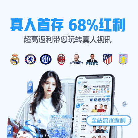
比分网即时完整版
首页
>
实时比分直播
足球
|
篮球
|
电竞
即时比分
联赛/时间
主队
比分
客队
LIVE
2 -
曼城
利物浦
85'
1
英超
LIVE
78 -
洛杉矶湖人
金州勇士
Q3
82
NBA
已结束
巴塞罗那
3 - 1
皇家马德里
西甲
20:45